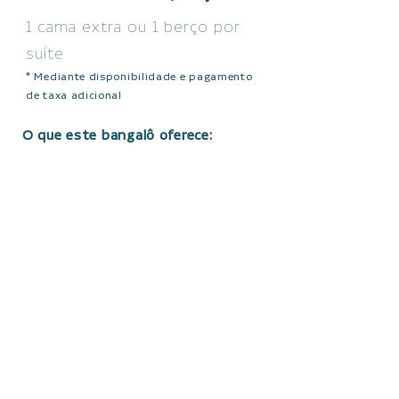
1 cama extra ou 1 berço por
suíte
* Mediante disponibilidade e pagamento
de taxa adicional
O que este bangalô oferece:
• 2 cozinhas equipadas
• Copa de apoio
• 2 salas
• Varanda privativa com
piscina
• Roupa de cama e toalhas
Trousseau
• Estação de trabalho em
todas as suítes
• Ar condicionado split
• Smart TV
• Wi-Fi