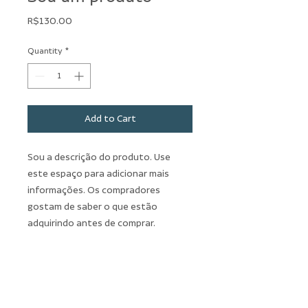
Price
R$130.00
Quantity
*
Add to Cart
Sou a descrição do produto. Use 
este espaço para adicionar mais 
informações. Os compradores 
gostam de saber o que estão 
adquirindo antes de comprar.
DETALHES DO PRODUTO
Use este espaço para adicionar mais
POLÍTICA DE DEVOLUÇÃO E
detalhes sobre seu produto, como