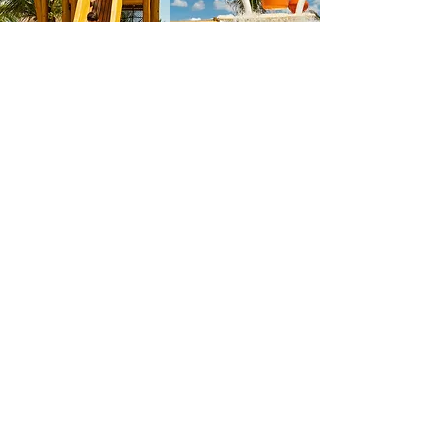
ACADEMIA
Horário de Funcionamento:
Todos os dias, de 6h às 22h
Equipadas com esteira, transport e
aparelhos de musculação.
*Acesso exclusivo para sócios e
convidados hospedados.