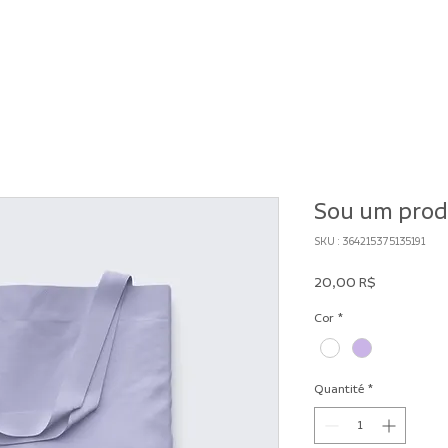
Sou um pro
SKU : 364215375135191
Prix
20,00 R$
Cor
*
Quantité
*