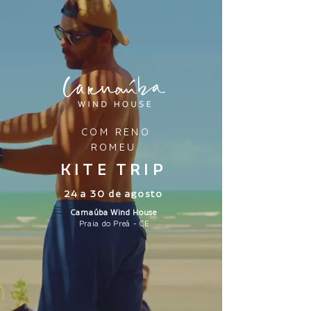
COM RENO
ROMEU
KITE TRIP
24 a 30 de agosto
Carnaúba Wind House
Praia do Preá - CE