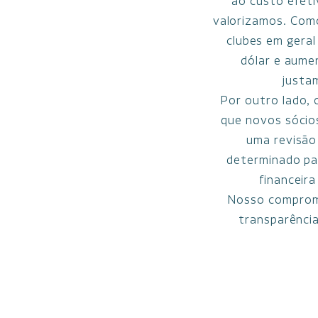
ao custo efet
valorizamos. Como
clubes em geral 
dólar e aume
justa
Por outro lado, 
que novos sócios
uma revisão 
determinado pa
financeira
Nosso compromi
transparênci