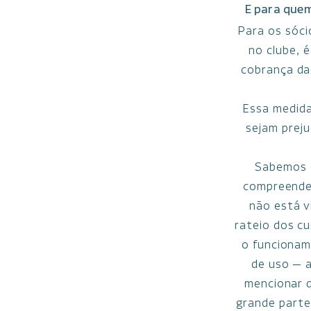
E para quem
Para os sóci
no clube, 
cobrança da 
Essa medida
sejam preju
Sabemos q
compreendem
não está v
rateio dos c
o funcionam
de uso — 
mencionar q
grande parte