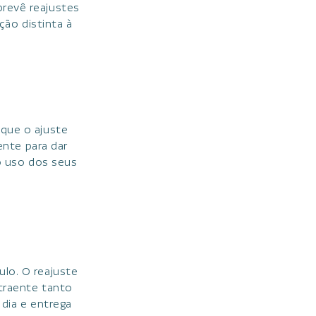
prevê reajustes
ção distinta à
 que o ajuste
ente para dar
o uso dos seus
ulo. O reajuste
atraente tanto
dia e entrega