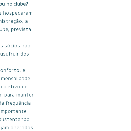
ou no clube?
se hospedaram
nistração, a
lube, prevista
os sócios não
usufruir dos
onforto, e
 mensalidade
 coletivo de
em para manter
da frequência
 importante
 sustentando
sejam onerados