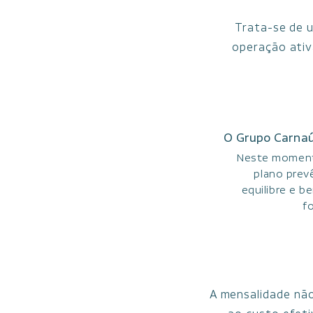
Trata-se de 
operação ativ
O Grupo Carnaú
Neste momento
plano prev
equilibre e b
f
A mensalidade nã