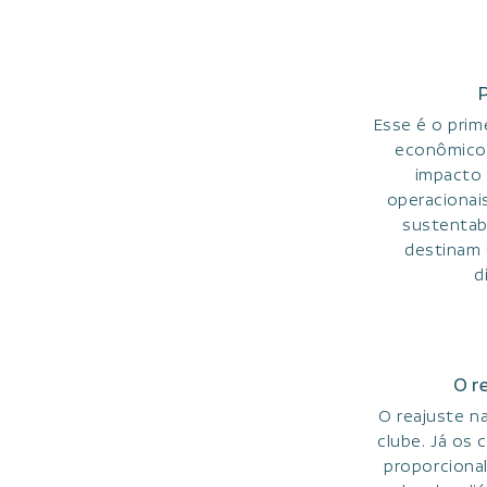
P
Esse é o prim
econômico 
impacto 
operacionais
sustentab
destinam 
d
O r
O reajuste n
clube. Já os
proporcional