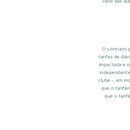
valor das di
O contrato 
tarifas de di
impactada e o
independente 
clube -, em m
que o tarifá
que o tarif