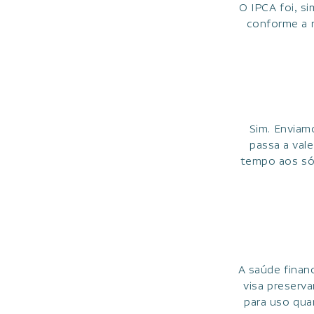
O IPCA foi, s
conforme a r
Sim. Enviam
passa a val
tempo aos só
A saúde financ
visa preserv
para uso qua