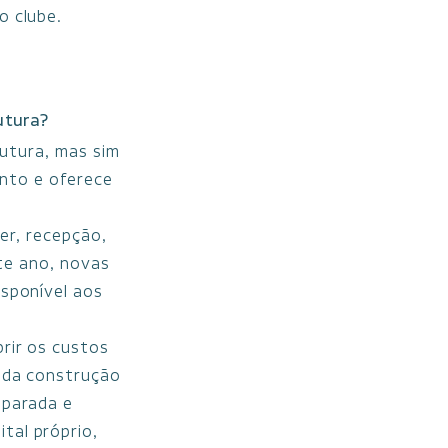
o clube.
utura?
rutura, mas sim
ento e oferece
er, recepção,
ste ano, novas
isponível aos
brir os custos
o da construção
eparada e
tal próprio,