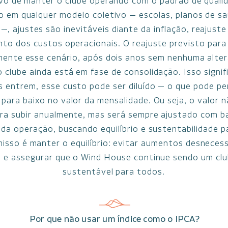
ivo de manter o clube operando com o padrão de quali
 em qualquer modelo coletivo — escolas, planos de s
—, ajustes são inevitáveis diante da inflação, reajuste 
nto dos custos operacionais. O reajuste previsto para
mente esse cenário, após dois anos sem nenhuma alte
o clube ainda está em fase de consolidação. Isso signif
 entrem, esse custo pode ser diluído — o que pode per
para baixo no valor da mensalidade. Ou seja, o valor 
ra subir anualmente, mas será sempre ajustado com ba
 da operação, buscando equilíbrio e sustentabilidade p
sso é manter o equilíbrio: evitar aumentos desnecess
a e assegurar que o Wind House continue sendo um clu
sustentável para todos.
Por que não usar um índice como o IPCA?