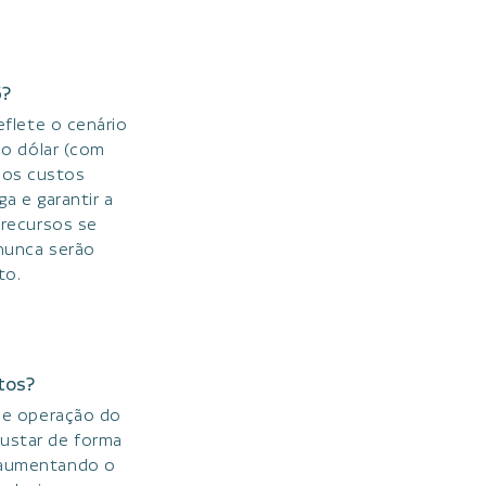
5?
flete o cenário
do dólar (com
nos custos
a e garantir a
 recursos se
 nunca serão
to.
tos?
 e operação do
justar de forma
, aumentando o