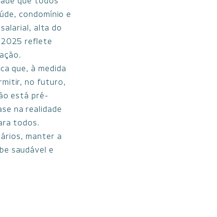
dade que todos
aúde, condomínio e
salarial, alta do
 2025 reflete
ração.
ica que, à medida
mitir, no futuro,
não está pré-
se na realidade
ara todos.
ários, manter a
be saudável e