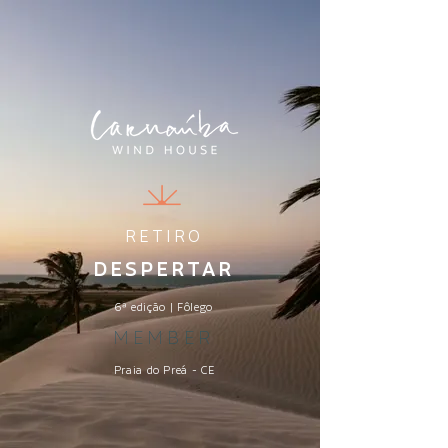
RETIRO
DESPERTAR
6ª edição | Fôlego
MEMBER
Praia do Preá - CE