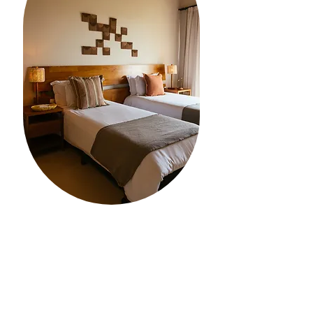
GUARANTEED ACCOMMODATION
Members can use the club’s high-end
bungalows every year and bring
anyone they wish.