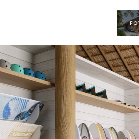
FO
do Kite