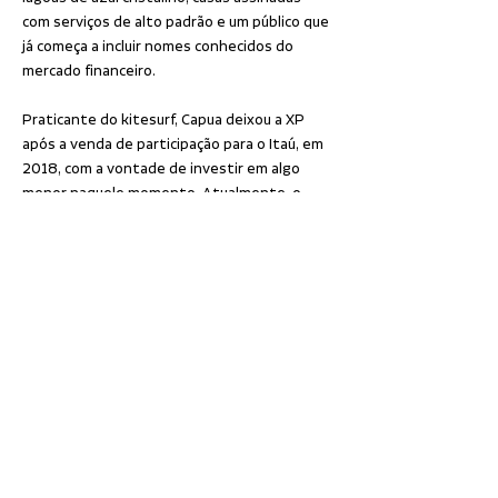
com serviços de alto padrão e um público que 
já começa a incluir nomes conhecidos do 
mercado financeiro.
Praticante do kitesurf, Capua deixou a XP 
após a venda de participação para o Itaú, em 
2018, com a vontade de investir em algo 
menor naquele momento. Atualmente, o 
Grupo Carnaúba reúne 12 km² no Preá, a 15 
minutos do aeroporto de Jericoacoara, com 
previsão de R$ 2 bilhões para executar em 
dois a três anos.
O Preá é considerado um dos melhores 
destinos do mundo para o esporte que 
combina prancha e pipa – o que fez o 
investidor ir à região pela primeira vez em 
2014, se interessar pelo local e descobrir 
oportunidades para viabilizar o projeto.