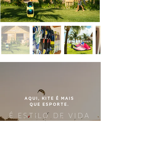
AQUI, KITE É MAIS
QUE ESPORTE.
É ESTILO DE VIDA
E o Preá é o lugar pra viver
isso ao máximo.