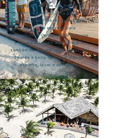
Localizado em um dos melhores
destinos do mundo para a prática
do kite, com 7 meses de vento e
uma costa extensa para
downwinds, o Carnaúba Wind House
é feito para quem ama velejar e
também para quem busca um estilo
de vida à beira-mar, com dias de
esporte, lazer e descanso.