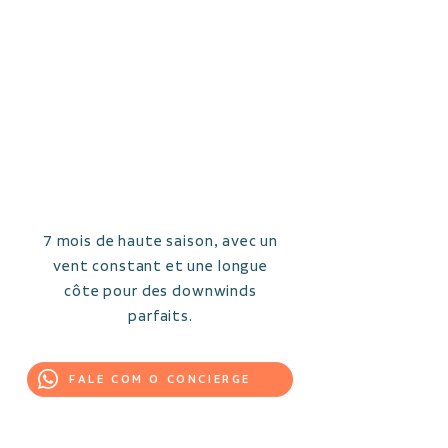
DU
KITE
SANS
PAREI
L
7 mois de haute saison, avec un
vent constant et une longue
côte pour des downwinds
parfaits.
FALE COM O CONCIERGE