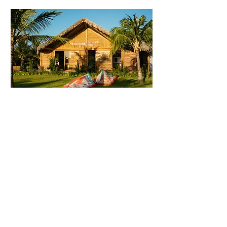
KITE CENTER
Bungalows de 1 à 4 suites, pour choisir
celui qui convient le mieux à vous et vos
invités, à chaque séjour. Votre maison de
vacances, pour quelques jours de
télétravail, une escapade de kite avec
des amis ou pour de longs séjours en
famille.
FALE COM O KITE CENTER