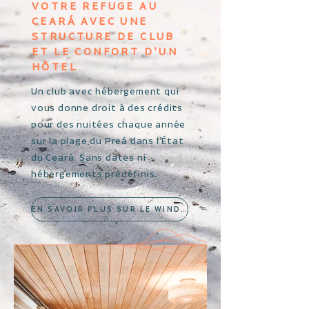
VOTRE REFUGE AU
CEARÁ AVEC UNE
STRUCTURE DE CLUB
ET LE CONFORT D’UN
HÔTEL
Un club avec hébergement qui
vous donne droit à des crédits
pour des nuitées chaque année
sur la plage du Preá dans l’État
du Ceará. Sans dates ni
hébergements prédéfinis.
EN SAVOIR PLUS SUR LE WIND HOUSE