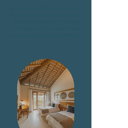
Un club avec hébergement qui vous
donne droit à des crédits pour des
nuitées chaque année sur la plage
du Preá dans l’État du Ceará. Sans
dates ni hébergements prédéfinis.