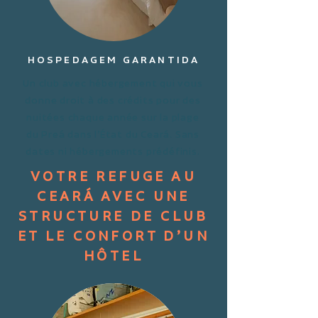
HOSPEDAGEM GARANTIDA
Un club avec hébergement qui vous
donne droit à des crédits pour des
nuitées chaque année sur la plage
du Preá dans l’État du Ceará. Sans
dates ni hébergements prédéfinis.
VOTRE REFUGE AU
CEARÁ AVEC UNE
STRUCTURE DE CLUB
ET LE CONFORT D’UN
HÔTEL