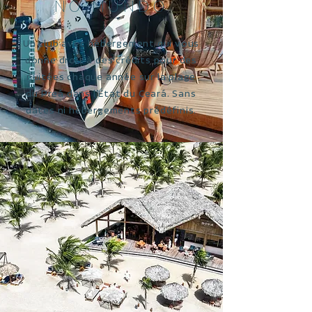
NO MUNDO
Un club avec hébergement qui vous
donne droit à des crédits pour des
nuitées chaque année sur la plage
du Preá dans l’État du Ceará. Sans
dates ni hébergements prédéfinis.