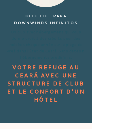
KITE LIFT PARA
DOWNWINDS INFINITOS
Un club avec hébergement qui vous
donne droit à des crédits pour des
nuitées chaque année sur la plage du
Preá dans l’État du Ceará. Sans dates ni
hébergements prédéfinis.
VOTRE REFUGE AU
CEARÁ AVEC UNE
STRUCTURE DE CLUB
ET LE CONFORT D’UN
HÔTEL