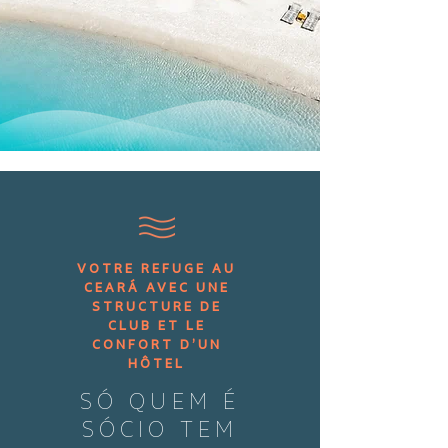
VOTRE REFUGE AU
CEARÁ AVEC UNE
STRUCTURE DE
CLUB ET LE
CONFORT D’UN
HÔTEL
SÓ QUEM É
SÓCIO TEM