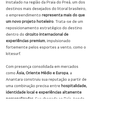
Instalado na região da Praia do Preá, um dos 
destinos mais desejados do litoral brasileiro, 
o empreendimento
 representa mais do que 
um novo projeto hoteleiro
. Trata-se de um 
reposicionamento estratégico do destino 
dentro do 
circuito internacional de 
experiências premium
, impulsionado 
fortemente pelos esportes a vento, como o 
kitesurf.
Com presença consolidada em mercados 
como
 Ásia, Oriente Médio e Europa
, a 
Anantara construiu sua reputação a partir de 
uma combinação precisa entre 
hospitalidade, 
identidade local e experiências altamente 
personalizadas
. Sua chegada ao País, tendo 
o Ceará como ponto de estreia, deixa algo 
claro: o litoral do Nordeste disputa espaço 
com 
alguns dos destinos mais exclusivos do 
mundo
.