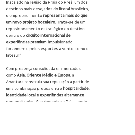
Instalado na região da Praia do Preá, um dos 
destinos mais desejados do litoral brasileiro, 
o empreendimento
 representa mais do que 
um novo projeto hoteleiro
. Trata-se de um 
reposicionamento estratégico do destino 
dentro do 
circuito internacional de 
experiências premium
, impulsionado 
fortemente pelos esportes a vento, como o 
kitesurf.
Com presença consolidada em mercados 
como
 Ásia, Oriente Médio e Europa
, a 
Anantara construiu sua reputação a partir de 
uma combinação precisa entre 
hospitalidade, 
identidade local e experiências altamente 
personalizadas
. Sua chegada ao País, tendo 
o Ceará como ponto de estreia, deixa algo 
claro: o litoral do Nordeste disputa espaço 
com 
alguns dos destinos mais exclusivos do 
mundo
.